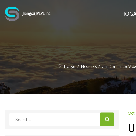
HOG
Jiangsu JPLVL Inc.
/
/
Hogar
Noticias
Un Día En La Vida
Oct
U