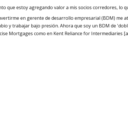
nto que estoy agregando valor a mis socios corredores, lo q
vertirme en gerente de desarrollo empresarial (BDM) me atr
bio y trabajar bajo presión. Ahora que soy un BDM de 'doble
cise Mortgages como en Kent Reliance for Intermediaries [
 motivador para mí.
sido BDM el tiempo suficiente como para que recientement
era muy joven cuando me convertí en BDM, así que espero que
plido.
o que me sorprendió de mi trabajo fue…
ánto más puede el papel de un BDM ayudar y apoyar a los co
o valor neto, cuando pasé de ser un prestamista importante a
o se hizo particularmente evidente cuando tomamos la decis
2.
comunidad dentro de nuestra industria es bastante impresion