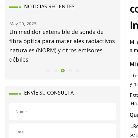
c
NOTICIAS RECIENTES
I
May 20, 2023
May 22, 2
Un medidor extensible de sonda de
Mercado
fibra óptica para materiales radiactivos
hasta 20
Mi 
naturales (NORM) y otros emisores
a m
débiles
Mi 
…6.
y m
ENVÍE SU CONSULTA
Est
¡Ho
Que
…Re
se 