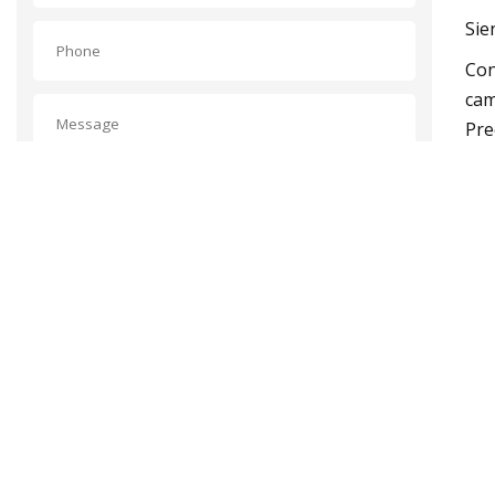
Sie
Con
cam
Pre
muy
ENTREGAR
He 
Yo 
cum
Alg
…cu
alt
Est
202
La 