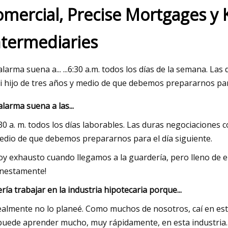
omercial, Precise Mortgages y 
ntermediaries
023
May 24, 2023
 mundial de paletas de plástico
La plataforma de ma
30: popularidad creciente de E
embalaje advierten 
alarma suena a... ...6:30 a.m. todos los días de la semana. 
presiones de costos
i hijo de tres años y medio de que debemos prepararnos par
suministro
alarma suena a las...
30 a. m. todos los días laborables. Las duras negociaciones
edio de que debemos prepararnos para el día siguiente.
oy exhausto cuando llegamos a la guardería, pero lleno de e
nestamente!
ría trabajar en la industria hipotecaria porque...
almente no lo planeé. Como muchos de nosotros, caí en est
puede aprender mucho, muy rápidamente, en esta industria.