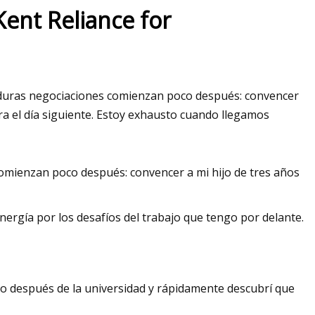
Kent Reliance for
May 16, 2023
dera y el cuerpo de
Caracterización de los efectos
que persisten las
citoesqueléticos y estructurales
Las duras negociaciones comienzan poco después: convencer
 en la cadena de
variantes de INF2 que causan
a el día siguiente. Estoy exhausto cuando llegamos
glomerulopatía y neuropatía.
 comienzan poco después: convencer a mi hijo de tres años
nergía por los desafíos del trabajo que tengo por delante.
o después de la universidad y rápidamente descubrí que