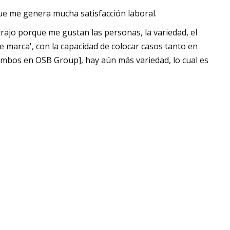
ue me genera mucha satisfacción laboral.
ajo porque me gustan las personas, la variedad, el
 marca', con la capacidad de colocar casos tanto en
ambos en OSB Group], hay aún más variedad, lo cual es
e me hayan llamado veterano. Lo tomé como un cumplido.
 no se refirieran a la apariencia personal sino al tiempo
rredores en casos más difíciles de ubicar, complejos y de
 ser un especialista.
ión de convertirnos en BDM de doble marca en abril de
ante y realmente valoro la variedad y flexibilidad dentro