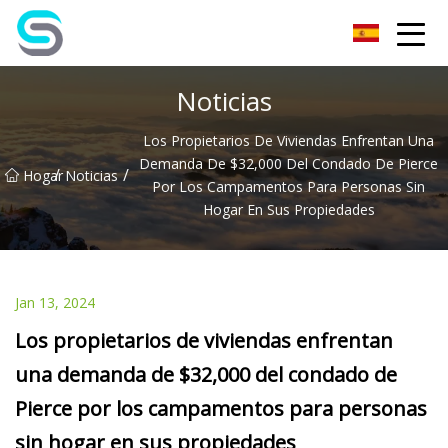
Jiangsu JPLVL Inc.
Noticias
Los Propietarios De Viviendas Enfrentan Una
Demanda De $32,000 Del Condado De Pierce
/
/
Hogar
Noticias
Por Los Campamentos Para Personas Sin
Hogar En Sus Propiedades
Jan 13, 2024
Los propietarios de viviendas enfrentan
una demanda de $32,000 del condado de
Pierce por los campamentos para personas
sin hogar en sus propiedades