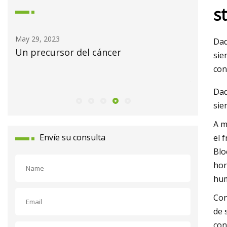
s
May 30, 2023
Dad
sor del cáncer
Aumento de la segurid
sie
procesamiento de ali
con
y sólidos a granel
Dad
sie
A m
Envíe su consulta
el 
Blo
hor
hum
Con
de 
con