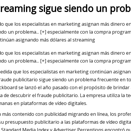
treaming sigue siendo un pro
May 26, 2023
o que los especialistas en marketing asignan más dinero en p
ad en el
Mercado de revestimiento OSB 2
ndo un problema... [+] especialmente con la compra programá
mentos con polvos
Principales actores de la industri
tinúan asignando más dólares al streaming
o que los especialistas en marketing asignan más dinero en p
ndo un problema... [+] especialmente con la compra program
edida que los especialistas en marketing continúan asignan
fraude publicitario sigue siendo un problema frecuente en t
ckboard se lanzó el año pasado con el propósito de brindar a
a de descubrir el fraude publicitario. La empresa utiliza la 
anas en plataformas de vídeo digitales.
 más contenido con publicidad migrando en línea, los prof
su presupuesto publicitario a las plataformas de vídeo digit
 Standard Media Index y Advertiser Perceptions encontró qu