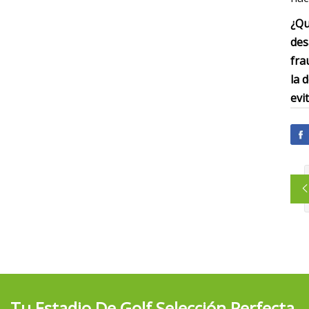
¿Qu
des
fra
la 
evi
Tu Estadio De Golf Selección Perfecta