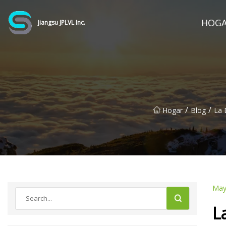
HOG
Jiangsu JPLVL Inc.
/
/
Hogar
Blog
La 
May
L