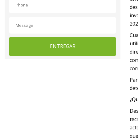
des
inv
202
Cua
uti
ENTREGAR
dir
com
com
Par
det
¿Qu
Des
tec
act
que