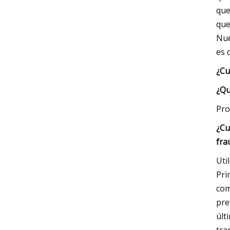
que
que
Nue
es 
¿Cu
¿Qu
Pro
¿Cu
fra
Uti
Pri
com
pre
últ