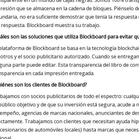
nsparente en un mundo de cajas negras. Somos 100% transpa
resión que se almacena en la cadena de bloques. Piénselo de
undaria, no era suficiente demostrar que tenía la respuesta
 respuesta. Blockboard muestra su trabajo.
áles son las soluciones que utiliza Blockboard para evitar 
plataforma de Blockboard se basa en la tecnología blockchai
otros y el socio publicitario autorizado. Cuando se entrega
guna parte puede editar. Esta transparencia del libro de co
nsparencia en cada impresión entregada.
iénes son los clientes de Blockboard?
bajamos con socios publicitarios de todo el espectro: cualq
público objetivo y de que su inversión está segura, acude a
empeño, agencias de marcas nacionales, anunciantes de d
ectamente. Trabajamos con clientes que necesitan ayuda hipe
cesionarios de automóviles locales) hasta marcas que necesi
ional.