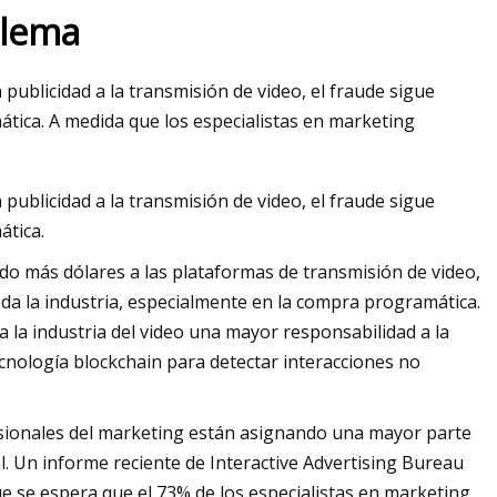
blema
ublicidad a la transmisión de video, el fraude sigue
023
tica. A medida que los especialistas en marketing
a
ublicidad a la transmisión de video, el fraude sigue
ática.
do más dólares a las plataformas de transmisión de video,
oda la industria, especialmente en la compra programática.
 la industria del video una mayor responsabilidad a la
tecnología blockchain para detectar interacciones no
esionales del marketing están asignando una mayor parte
al. Un informe reciente de Interactive Advertising Bureau
e se espera que el 73% de los especialistas en marketing