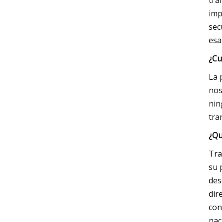
tra
imp
sec
esa
¿Cu
La 
nos
nin
tra
¿Qu
Tra
su 
des
dir
con
nac